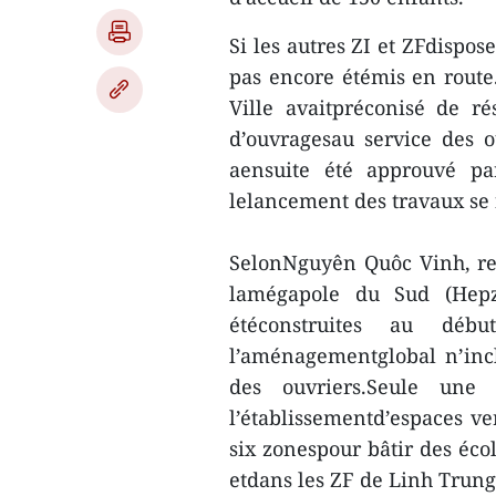
Si les autres ZI et ZFdispos
pas encore étémis en route
Ville avaitpréconisé de r
d’ouvragesau service des o
aensuite été approuvé pa
lelancement des travaux se f
SelonNguyên Quôc Vinh, re
lamégapole du Sud (Hepz
étéconstruites au dé
l’aménagementglobal n’inc
des ouvriers.Seule une 
l’établissementd’espaces ve
six zonespour bâtir des éco
etdans les ZF de Linh Trung