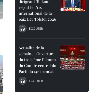
dirigeant To Lam
reçoit le Prix
international de la
paix Lev Tolstoï 2026
ÉCOUTER
Actualité de la
semaine : Ouverture
du troisième Plénum
du Comité central du
Parti du 14e mandat
ÉCOUTER