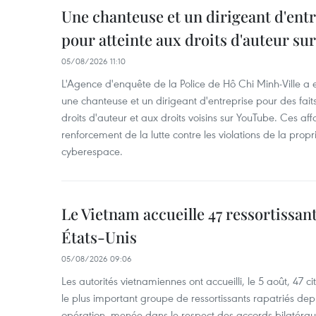
Une chanteuse et un dirigeant d'ent
pour atteinte aux droits d'auteur su
05/08/2026 11:10
L'Agence d'enquête de la Police de Hô Chi Minh-Ville a
une chanteuse et un dirigeant d'entreprise pour des fait
droits d'auteur et aux droits voisins sur YouTube. Ces affa
renforcement de la lutte contre les violations de la propri
cyberespace.
Le Vietnam accueille 47 ressortissan
États-Unis
05/08/2026 09:06
Les autorités vietnamiennes ont accueilli, le 5 août, 47 c
le plus important groupe de ressortissants rapatriés de
opération, menée dans le respect des accords bilatéraux 