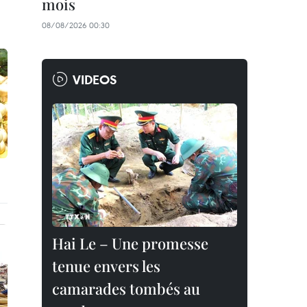
mois
08/08/2026 00:30
VIDEOS
Hai Le – Une promesse
tenue envers les
camarades tombés au