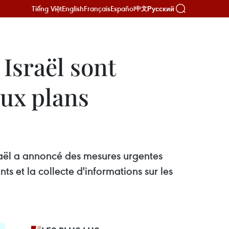
Tiếng Việt
English
Français
Español
Русский
中文
 Israël sont
aux plans
sraël a annoncé des mesures urgentes
s et la collecte d'informations sur les