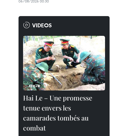
06/08/2026 00:30
VIDEOS
Hai Le – Une promesse
tenue envers les
camarades tombés au
combat