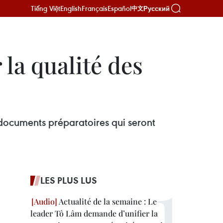
Tiếng Việt
English
Français
Español
Русский
中文
 la qualité des
 documents préparatoires qui seront
LES PLUS LUS
Actualité de la semaine : Le
leader Tô Lâm demande d’unifier la