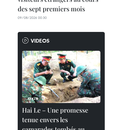
des sept premiers mois
09/08/2026 00:30
VIDEOS
Hai Le – Une promesse
tenue envers les
camarades tombés au