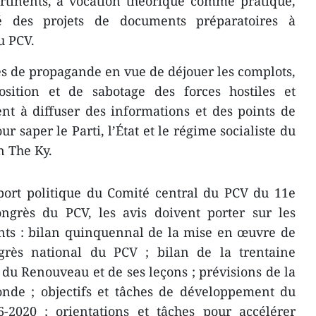
ertinents, à vocation théorique comme pratique,
é des projets de documents préparatoires à
u PCV.
ités de propagande en vue de déjouer les complots,
osition et de sabotage des forces hostiles et
nt à diffuser des informations et des points de
r saper le Parti, l’État et le régime socialiste du
 The Ky.
pport politique du Comité central du PCV du 11e
grès du PCV, les avis doivent porter sur les
ants : bilan quinquennal de la mise en œuvre de
grès national du PCV ; bilan de la trentaine
u Renouveau et de ses leçons ; prévisions de la
onde ; objectifs et tâches de développement du
-2020 ; orientations et tâches pour accélérer