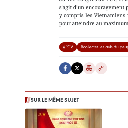
s’agit d’un encouragement po
y compris les Vietnamiens r
pour atteindre au maximum l
#PCV
#collecter les avis du peu
SUR LE MÊME SUJET