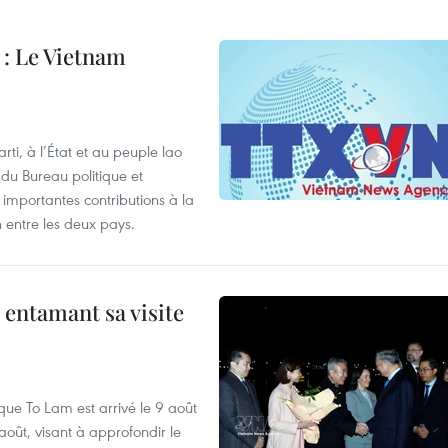
: Le Vietnam
i, à l’État et au peuple lao
u Bureau politique et
 importantes contributions à la
n entre les deux pays.
 entamant sa visite
que To Lam est arrivé le 9 août
août, visant à approfondir le