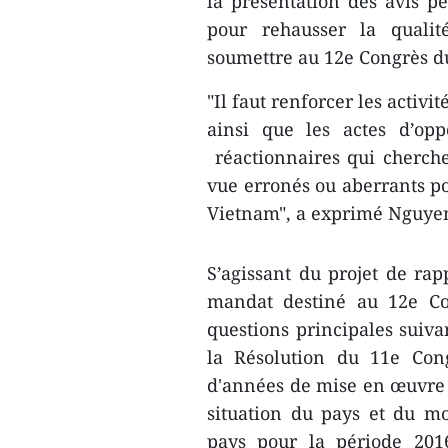
la présentation des avis p
pour rehausser la qualit
soumettre au 12e Congrès d
"Il faut renforcer les activ
ainsi que les actes d’opp
réactionnaires qui cherche
vue erronés ou aberrants pou
Vietnam", a exprimé Nguyen
S’agissant du projet de ra
mandat destiné au 12e Con
questions principales suiv
la Résolution du 11e Con
d'années de mise en œuvre d
situation du pays et du m
pays pour la période 2016