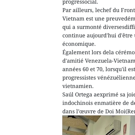
progrèssocial.
Par ailleurs, lechef du Fron
Vietnam est une preuvedémon
qui a surmonté diversesdiff
continue aujourd'hui d'êtr
économique.
Également lors dela cérémo
d'amitié Venezuela-Vietnam(
années 60 et 70, lorsqu'il e
progressistes vénézuélienne
vietnamien.
Saúl Ortega aexprimé sa joie
indochinois enmatière de 
dans l’œuvre de Doi Moi(Re