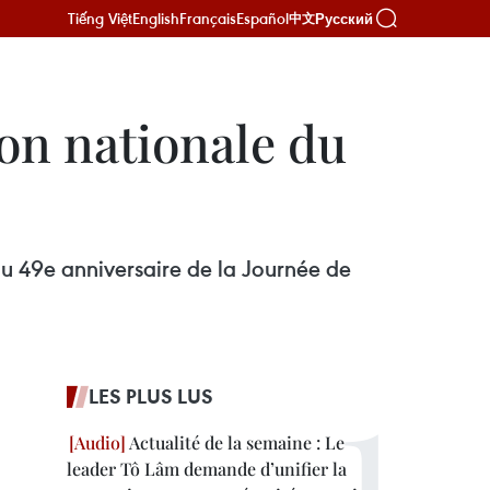
Tiếng Việt
English
Français
Español
Русский
中文
ion nationale du
u 49e anniversaire de la Journée de
LES PLUS LUS
Actualité de la semaine : Le
leader Tô Lâm demande d’unifier la