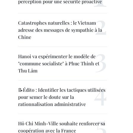
perception pour une sécurité proactive
Catastrophes naturelles : le Vietnam
adresse des messages de sympathie à la
Chine
Hanoi va expérimenter le modèle de
"commune socialiste" à Phuc Thinh et
Thu Lâm
📝Édito : Identifier les tactiques utilisées
pour semer le doute sur la
rationnalisation administrative
Hô Chi Minh-Ville souhaite renforcer sa
coopération avec la France