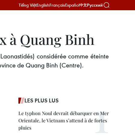
Tiếng Việt
English
Français
Español
Русский
中文
ux à Quang Binh
 (Laonastidés) considérée comme éteinte
province de Quang Binh (Centre).
LES PLUS LUS
Le typhon Noul devrait débarquer en Mer
Orientale, le Vietnam s’attend à de fortes
pluies