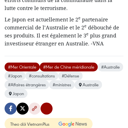
efforts communs de la communauté dans la
lutte contre le terrorisme.
e
Le Japon est actuellement le 2
partenaire
e
commercial de l’Australie et le 2
débouché de
e
ses produits. Il est également le 3
plus grand
investisseur étranger en Australie. -VNA
#Mer Orientale
#Mer de Chine méridionale
#Australie
#Japon
#consultations
#Défense
#Affaires étrangères
#ministres
Australie
Japon
Theo dõi VietnamPlus