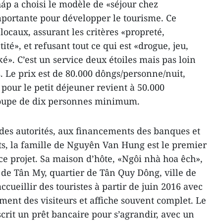
háp a choisi le modèle de «séjour chez
importante pour développer le tourisme. Ce
locaux, assurant les critères «propreté,
té», et refusant tout ce qui est «drogue, jeu,
ké». C’est un service deux étoiles mais pas loin
. Le prix est de 80.000 dôngs/personne/nuit,
 pour le petit déjeuner revient à 50.000
oupe de dix personnes minimum.
es autorités, aux financements des banques et
ts, la famille de Nguyên Van Hung est le premier
ce projet. Sa maison d’hôte, «Ngôi nhà hoa êch»,
de Tân My, quartier de Tân Quy Dông, ville de
cueillir des touristes à partir de juin 2016 avec
rement des visiteurs et affiche souvent complet. Le
scrit un prêt bancaire pour s’agrandir, avec un