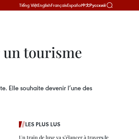
Tiếng Việt
English
Français
Español
Русский
中文
r un tourisme
te. Elle souhaite devenir l’une des
LES PLUS LUS
Un train de luxe va s’élancer à travers le