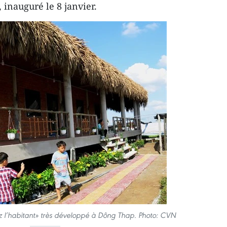
 inauguré le 8 janvier.
z l’habitant» très développé à Dông Thap. Photo: CVN