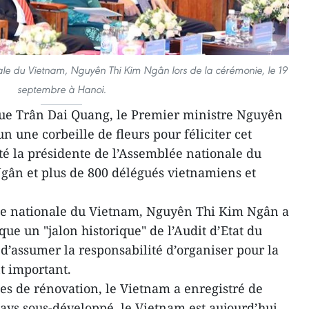
ale du Vietnam, Nguyên Thi Kim Ngân lors de la cérémonie, le 19
septembre à Hanoi.
que Trân Dai Quang, le Premier ministre Nguyên
 une corbeille de fleurs pour féliciter cet
é la présidente de l’Assemblée nationale du
ân et plus de 800 délégués vietnamiens et
ée nationale du Vietnam, Nguyên Thi Kim Ngân a
ue un "jalon historique" de l’Audit d’Etat du
d’assumer la responsabilité d’organiser pour la
t important.
ies de rénovation, le Vietnam a enregistré de
pays sous-développé, le Vietnam est aujourd’hui