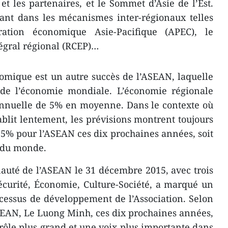
 les partenaires, et le Sommet d’Asie de l’Est.
tant dans les mécanismes inter-régionaux telles
tion économique Asie-Pacifique (APEC), le
égral régional (RCEP)…
mique est un autre succès de l’ASEAN, laquelle
 de l’économie mondiale. L’économie régionale
annuelle de 5% en moyenne. Dans le contexte où
blit lentement, les prévisions montrent toujours
5% pou​r l’ASEAN ​ces dix prochaines années, soit
 du monde.
uté de l’ASEAN le 31 décembre 2015, avec trois
Sécurité, Économie, Culture-Société, a marqué un
cessus de développement de l’Association. Selon
ASEAN, Le Luong Minh, ​ces dix prochaines années,
ôle plus grand et une voix plus importante dans