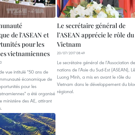
munauté
Le secrétaire général de
ue de l'ASEAN et
l’ASEAN apprécie le rôle du
tunités pour les
Vietnam
ses vietnamiennes
20/07/2017 08:49
Le secrétaire général de l’Association d
50
nations de l’Asie du Sud-Est (ASEAN), L
e vue intitulé "50 ans de
Luong Minh, a mis en avant le rôle du
ommunauté économique de
Vietnam dans le développement du blo
portunités pour les
régional.
ietnamiennes" a été organisé
e ministère des AE, attirant
.