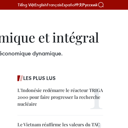
Tiếng Việt
English
Français
Español
Русский
中文
ique et intégral
que-économique dynamique.
LES PLUS LUS
L'Indonésie redémarre le réacteur TRIGA
2000 pour faire progresser la recherche
nucléaire
Le Vietnam réaffirme les valeurs du TAC