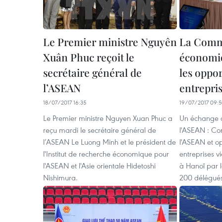
Le Premier ministre Nguyên
La Com
Xuân Phuc reçoit le
économiq
secrétaire général de
les oppor
l’ASEAN
entrepri
18/07/2017 16:35
19/07/2017 09:
Le Premier ministre Nguyen Xuan Phuc a
Un échange d
reçu mardi le secrétaire général de
l'ASEAN : C
l’ASEAN Le Luong Minh et le président de
l'ASEAN et op
l'Institut de recherche économique pour
entreprises v
l'ASEAN et l'Asie orientale Hidetoshi
à Hanoï par l
Nishimura.
200 délégués