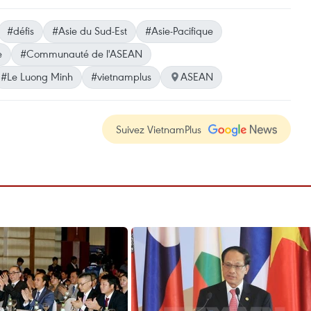
#défis
#Asie du Sud-Est
#Asie-Pacifique
e
#Communauté de l'ASEAN
#Le Luong Minh
#vietnamplus
ASEAN
Suivez VietnamPlus