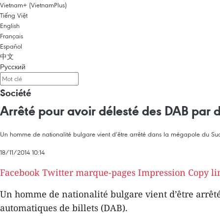
Vietnam+ (VietnamPlus)
Tiếng Việt
English
Français
Español
中文
Русский
Société
Arrêté pour avoir délesté des DAB par d
Un homme de nationalité bulgare vient d’être arrêté dans la mégapole du Sud p
18/11/2014 10:14
Facebook
Twitter
marque-pages
Impression
Copy li
Un homme de nationalité bulgare vient d’être arrêté
automatiques de billets (DAB).