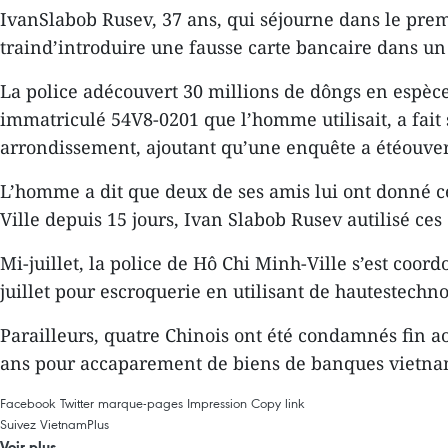
IvanSlabob Rusev, 37 ans, qui séjourne dans le pre
traind’introduire une fausse carte bancaire dans u
La police adécouvert 30 millions de dôngs en espèces
immatriculé 54V8-0201 que l’homme utilisait, a fait
arrondissement, ajoutant qu’une enquête a étéouvert
L’homme a dit que deux de ses amis lui ont donné ce
Ville depuis 15 jours, Ivan Slabob Rusev autilisé ces
Mi-juillet, la police de Hô Chi Minh-Ville s’est coo
juillet pour escroquerie en utilisant de hautestechno
Parailleurs, quatre Chinois ont été condamnés fin a
ans pour accaparement de biens de banques vietna
Facebook
Twitter
marque-pages
Impression
Copy link
Suivez VietnamPlus
Voir plus