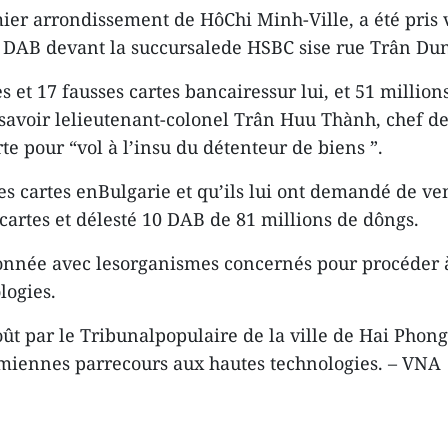
mier arrondissement de HôChi Minh-Ville, a été pri
n DAB devant la succursalede HSBC sise rue Trân Du
 et 17 fausses cartes bancairessur lui, et 51 million
 savoir lelieutenant-colonel Trân Huu Thành, chef d
e pour “vol à l’insu du détenteur de biens ”.
s cartes enBulgarie et qu’ils lui ont demandé de ve
 cartes et délesté 10 DAB de 81 millions de dôngs.
rdonnée avec lesorganismes concernés pour procéder à
logies.
oût par le Tribunalpopulaire de la ville de Hai Pho
miennes parrecours aux hautes technologies. – VNA