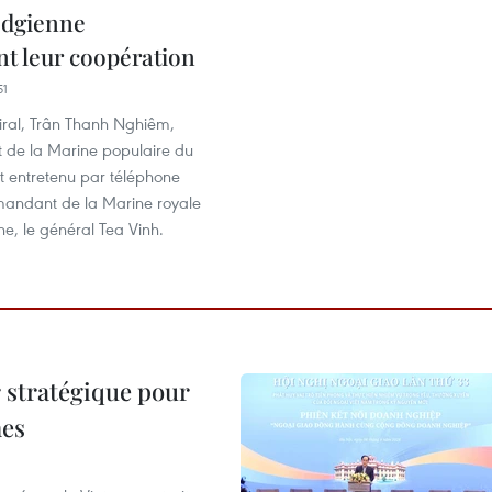
odgienne
nt leur coopération
51
iral, Trân Thanh Nghiêm,
de la Marine populaire du
t entretenu par téléphone
andant de la Marine royale
, le général Tea Vinh.
 stratégique pour
nes