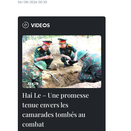
06/08/2026 00:30
VIDEOS
Hai Le – Une promesse
tenue envers les
camarades tombés au
combat