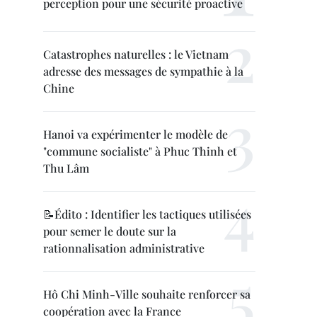
perception pour une sécurité proactive
Catastrophes naturelles : le Vietnam
adresse des messages de sympathie à la
Chine
Hanoi va expérimenter le modèle de
"commune socialiste" à Phuc Thinh et
Thu Lâm
📝Édito : Identifier les tactiques utilisées
pour semer le doute sur la
rationnalisation administrative
Hô Chi Minh-Ville souhaite renforcer sa
coopération avec la France