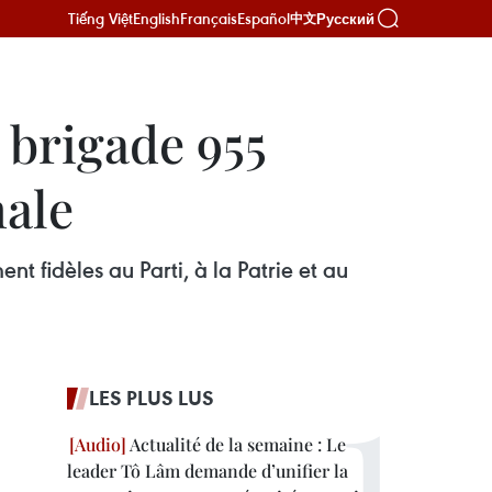
Tiếng Việt
English
Français
Español
Русский
中文
 brigade 955
nale
nt fidèles au Parti, à la Patrie et au
LES PLUS LUS
Actualité de la semaine : Le
leader Tô Lâm demande d’unifier la