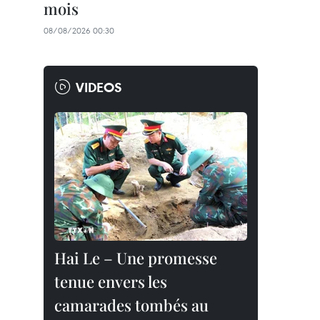
mois
08/08/2026 00:30
VIDEOS
Hai Le – Une promesse
tenue envers les
camarades tombés au