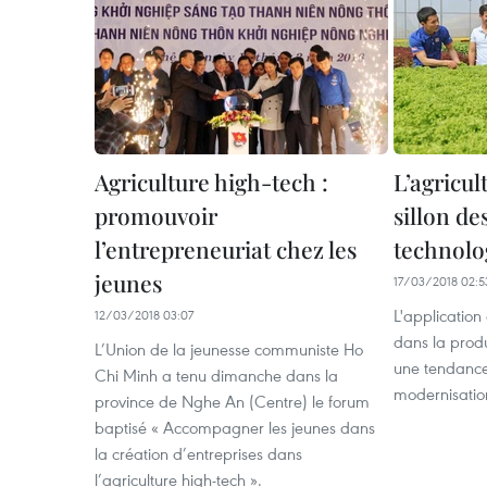
Agriculture high-tech :
L’agricul
promouvoir
sillon de
l’entrepreneuriat chez les
technolo
jeunes
17/03/2018 02:5
L'application
12/03/2018 03:07
dans la prod
L’Union de la jeunesse communiste Ho
une tendance
Chi Minh a tenu dimanche dans la
modernisation
province de Nghe An (Centre) le forum
baptisé « Accompagner les jeunes dans
la création d’entreprises dans
l’agriculture high-tech ».