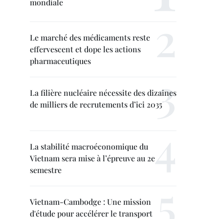
mondiale
Le marché des médicaments reste
effervescent et dope les actions
pharmaceutiques
La filière nucléaire nécessite des dizaines
de milliers de recrutements d’ici 2035
La stabilité macroéconomique du
Vietnam sera mise à l’épreuve au 2e
semestre
Vietnam-Cambodge : Une mission
d'étude pour accélérer le transport