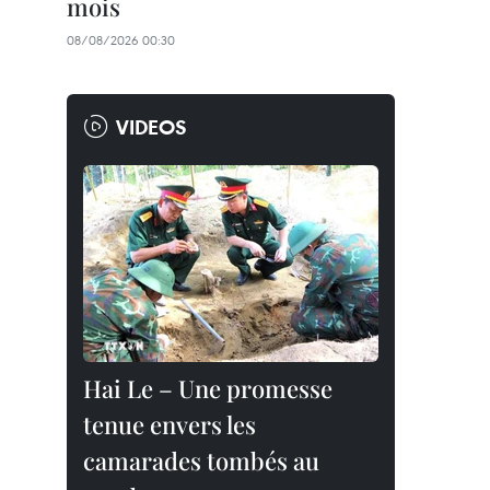
mois
08/08/2026 00:30
VIDEOS
Hai Le – Une promesse
tenue envers les
camarades tombés au