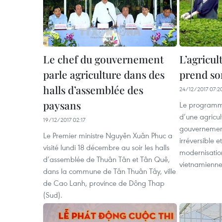
Le chef du gouvernement
L’agricul
parle agriculture dans des
prend so
halls d’assemblée des
24/12/2017 07:2
paysans
Le programme
d’une agricult
19/12/2017 02:17
gouvernement
Le Premier ministre Nguyên Xuân Phuc a
irréversible e
visité lundi 18 décembre au soir les halls
modernisation
d’assemblée de Thuân Tân et Tân Quê,
vietnamienne
dans la commune de Tân Thuân Tây, ville
de Cao Lanh, province de Dông Thap
(Sud).