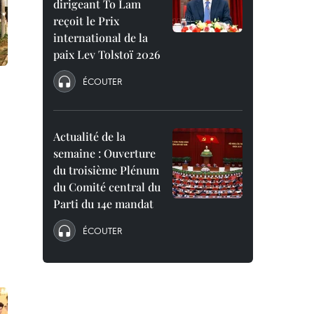
dirigeant To Lam
reçoit le Prix
international de la
paix Lev Tolstoï 2026
ÉCOUTER
Actualité de la
semaine : Ouverture
du troisième Plénum
du Comité central du
Parti du 14e mandat
ÉCOUTER