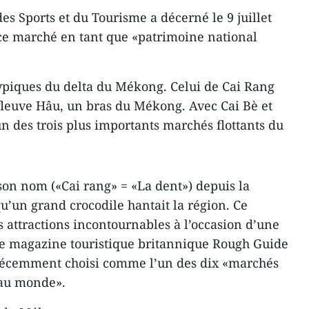
des Sports et du Tourisme a décerné le 9 juillet
 ce marché en tant que «patrimoine national
typiques du delta du Mékong. Celui de Cai Rang
 fleuve Hâu, un bras du Mékong. Avec Cai Bè et
n des trois plus importants marchés flottants du
 son nom («Cai rang» = «La dent») depuis la
u’un grand crocodile hantait la région. Ce
 attractions incontournables à l’occasion d’une
s le magazine touristique britannique Rough Guide
a récemment choisi comme l’un des dix «marchés
s au monde».