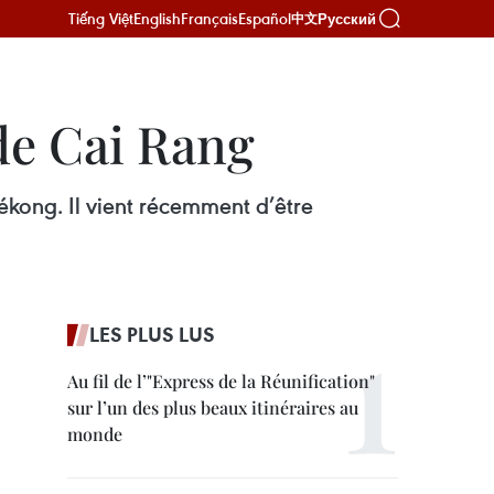
Tiếng Việt
English
Français
Español
Русский
中文
 de Cai Rang
ékong. Il vient récemment d’être
LES PLUS LUS
Au fil de l’"Express de la Réunification"
sur l’un des plus beaux itinéraires au
monde