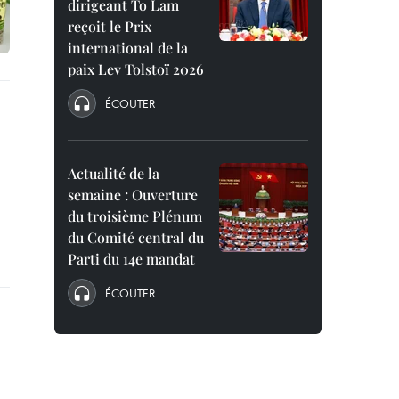
dirigeant To Lam
reçoit le Prix
international de la
paix Lev Tolstoï 2026
ÉCOUTER
Actualité de la
semaine : Ouverture
du troisième Plénum
du Comité central du
Parti du 14e mandat
ÉCOUTER