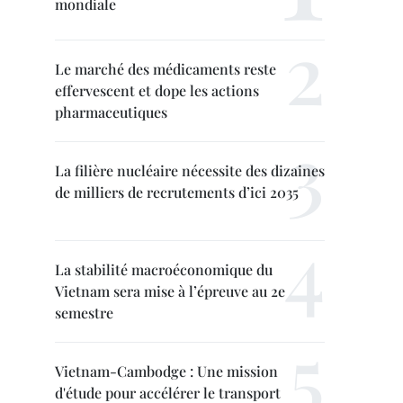
mondiale
Le marché des médicaments reste
effervescent et dope les actions
pharmaceutiques
La filière nucléaire nécessite des dizaines
de milliers de recrutements d’ici 2035
La stabilité macroéconomique du
Vietnam sera mise à l’épreuve au 2e
semestre
Vietnam-Cambodge : Une mission
d'étude pour accélérer le transport