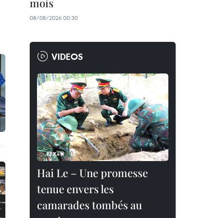
mois
08/08/2026 00:30
VIDEOS
Hai Le – Une promesse
tenue envers les
camarades tombés au