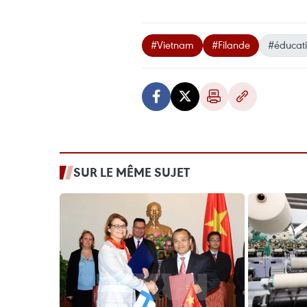
#Vietnam
#Filande
#éducat
SUR LE MÊME SUJET