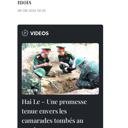
mois
08/08/2026 00:30
VIDEOS
Hai Le – Une promesse
tenue envers les
camarades tombés au