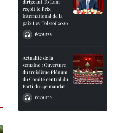
dirigeant To Lam
reçoit le Prix
international de la
paix Lev Tolstoï 2026
ÉCOUTER
Actualité de la
semaine : Ouverture
du troisième Plénum
du Comité central du
Parti du 14e mandat
ÉCOUTER