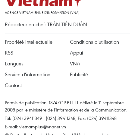
AGENCE VIETNAMIENNE D'INFORMATION (VNA)
Rédacteur en chef: TRÂN TIÊN DUÂN
Propriété intellectuelle
Conditions d'utilisation
RSS
Appui
Langues
VNA
Service d'information
Publicité
Contact
Permis de publication: 1374/GP-BTTTT délivré le 11 septembre
2008 par le ministère de l'Information et de la Communication.
Tél: (024) 39411349 - (024) 39411348, Fax: (024) 39411348
E-mail:
vietnamplus@vnanet.vn
© Droits d'auteur du VietnamPlus, VNA. La reproduction sans la