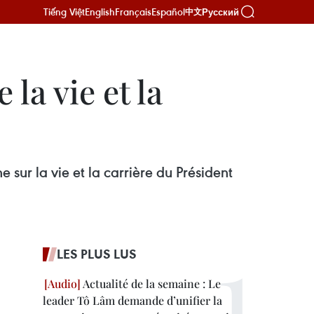
Tiếng Việt
English
Français
Español
Русский
中文
la vie et la
ur la vie et la carrière du Président
LES PLUS LUS
Actualité de la semaine : Le
leader Tô Lâm demande d’unifier la