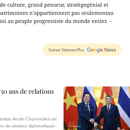
 culture, grand penseur, stratègegénial et
patrimoines n’appartiennent pas seulementau
si au peuple progressiste du monde entier. –
Suivez VietnamPlus
 50 ans de relations
andais Anutin Charnvirakul ont
ans de relations diplomatiques