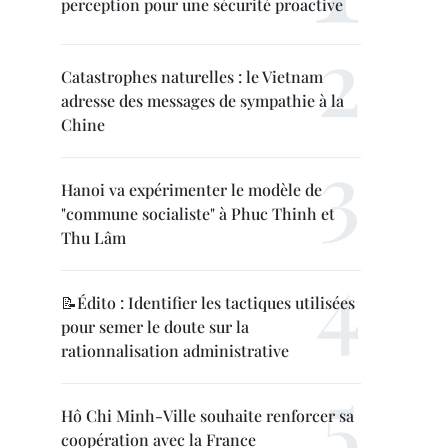
perception pour une sécurité proactive
Catastrophes naturelles : le Vietnam
adresse des messages de sympathie à la
Chine
Hanoi va expérimenter le modèle de
"commune socialiste" à Phuc Thinh et
Thu Lâm
📝Édito : Identifier les tactiques utilisées
pour semer le doute sur la
rationnalisation administrative
Hô Chi Minh-Ville souhaite renforcer sa
coopération avec la France