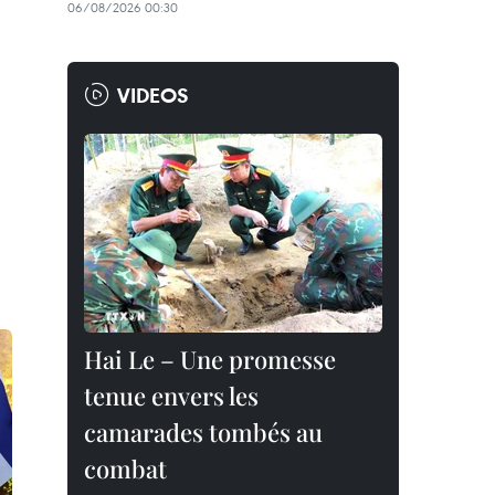
06/08/2026 00:30
VIDEOS
Hai Le – Une promesse
tenue envers les
camarades tombés au
combat