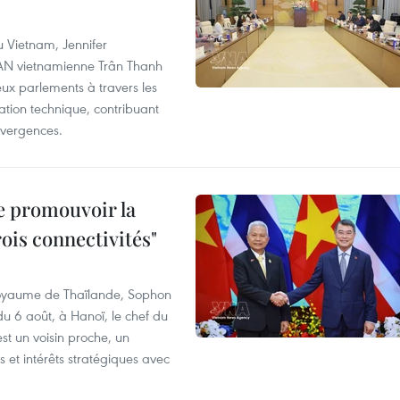
u Vietnam, Jennifer
l'AN vietnamienne Trân Thanh
deux parlements à travers les
tion technique, contribuant
divergences.
e promouvoir la
rois connectivités"
 Royaume de Thaïlande, Sophon
du 6 août, à Hanoï, le chef du
t un voisin proche, un
et intérêts stratégiques avec