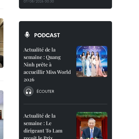
07/08/2026 00:30
PODCAST
Actualité de la
semaine : Quang
Ninh prête à
accueillir Miss World
2026
ÉCOUTER
Actualité de la
semaine : Le
dirigeant To Lam
reçoit le Prix