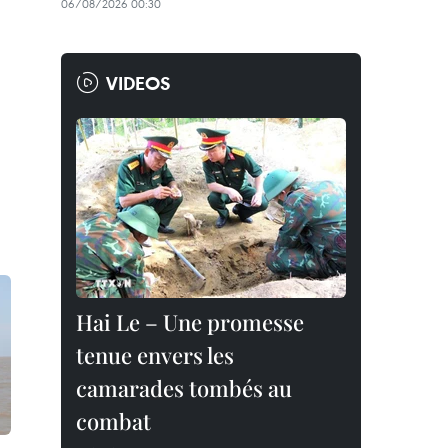
06/08/2026 00:30
VIDEOS
Hai Le – Une promesse
tenue envers les
camarades tombés au
combat