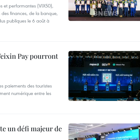
es et performantes (VIX50),
s des finances, de la banque,
dus publiques le 6 août à
 Weixin Pay pourront
les paiements des touristes
ement numérique entre les
te un défi majeur de