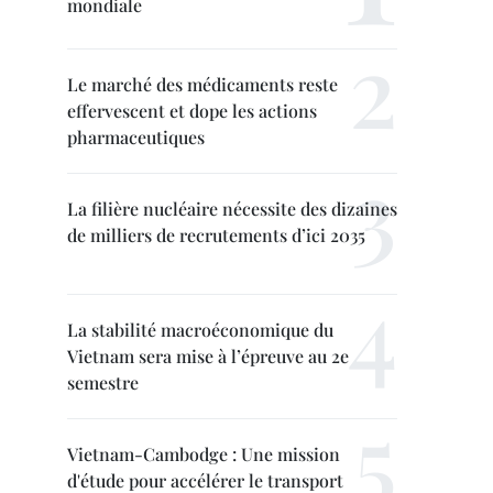
mondiale
Le marché des médicaments reste
effervescent et dope les actions
pharmaceutiques
La filière nucléaire nécessite des dizaines
de milliers de recrutements d’ici 2035
La stabilité macroéconomique du
Vietnam sera mise à l’épreuve au 2e
semestre
Vietnam-Cambodge : Une mission
d'étude pour accélérer le transport