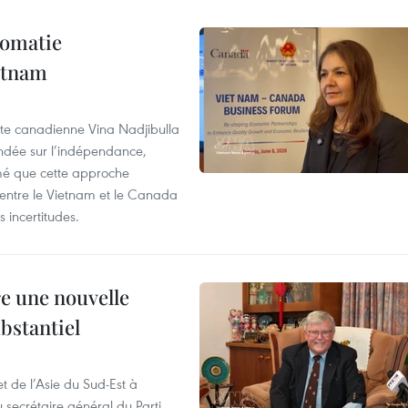
lomatie
etnam
rte canadienne Vina Nadjibulla
ondée sur l’indépendance,
imé que cette approche
 entre le Vietnam et le Canada
 incertitudes.
re une nouvelle
ubstantiel
t de l’Asie du Sud-Est à
u secrétaire général du Parti