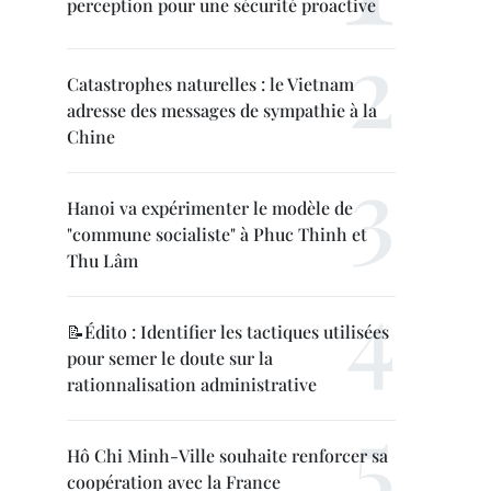
perception pour une sécurité proactive
Catastrophes naturelles : le Vietnam
adresse des messages de sympathie à la
Chine
Hanoi va expérimenter le modèle de
"commune socialiste" à Phuc Thinh et
Thu Lâm
📝Édito : Identifier les tactiques utilisées
pour semer le doute sur la
rationnalisation administrative
Hô Chi Minh-Ville souhaite renforcer sa
coopération avec la France