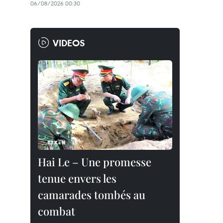
06/08/2026 00:30
VIDEOS
Hai Le – Une promesse
tenue envers les
camarades tombés au
combat