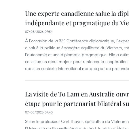
Une experte canadienne salue la dip
indépendante et pragmatique du Vi
07/08/2026 07:54
À l’occasion de la 33ᵉ Conférence diplomatique, l’expe
a salué la politique étrangère équilibrée du Vietnam, f
l’autonomie et une diplomatie pragmatique. Elle a est
constitue un atout majeur pour renforcer la coopération
dans un contexte international marqué par de profondes
La visite de To Lam en Australie ouv
étape pour le partenariat bilatéral s
07/08/2026 07:40
Selon le professeur Carl Thayer, spécialiste du Vietnam e
l’Université de Nouvelle-Galles du Sud, la visite d’État d