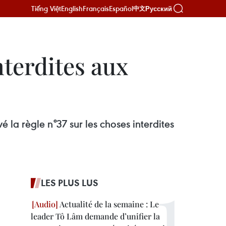
Tiếng Việt
English
Français
Español
Русский
中文
terdites aux
la règle n°37 sur les choses interdites
LES PLUS LUS
Actualité de la semaine : Le
leader Tô Lâm demande d’unifier la