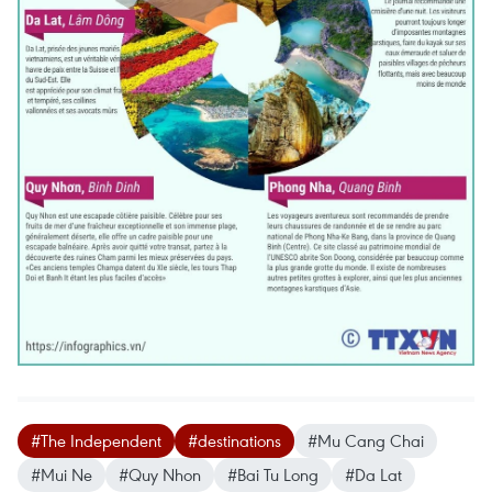
#The Independent
#destinations
#Mu Cang Chai
#Mui Ne
#Quy Nhon
#Bai Tu Long
#Da Lat