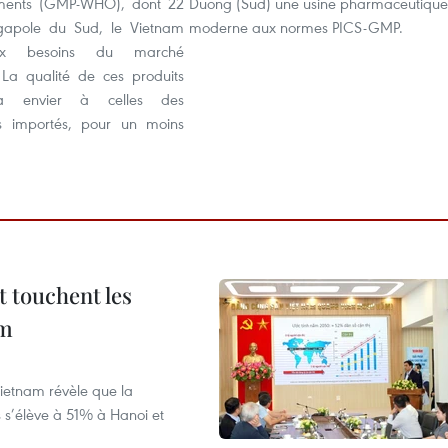
ments (GMP-WHO), dont 22
Duong (Sud) une usine pharmaceutique
apole du Sud, le Vietnam
moderne aux normes PICS-GMP.
ux besoins du marché
La qualité de ces produits
à envier à celles des
 importés, pour un moins
t touchent les
am
ietnam révèle que la
s s’élève à 51% à Hanoi et