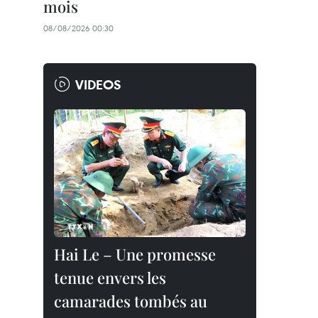
mois
08/08/2026 00:30
VIDEOS
Hai Le – Une promesse
tenue envers les
camarades tombés au