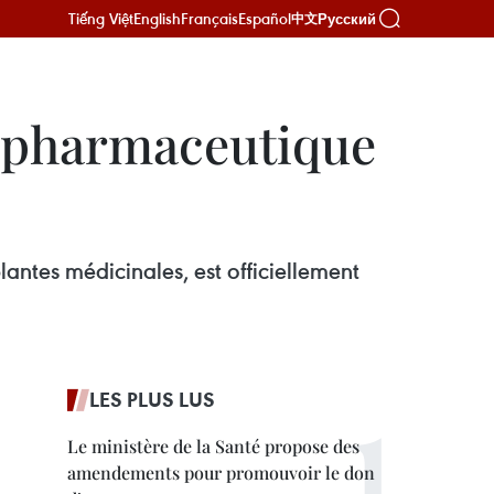
Tiếng Việt
English
Français
Español
Русский
中文
e pharmaceutique
antes médicinales, est officiellement
LES PLUS LUS
Le ministère de la Santé propose des
amendements pour promouvoir le don