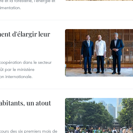
 et la foresterie, l'énergie et
limentation.
nt d'élargir leur
coopération dans le secteur
t par le ministère
n internationale.
abitants, un atout
cours des six premiers mois de