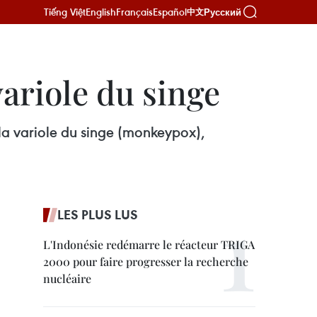
Tiếng Việt
English
Français
Español
Русский
中文
ariole du singe
 la variole du singe (monkeypox),
LES PLUS LUS
L'Indonésie redémarre le réacteur TRIGA
2000 pour faire progresser la recherche
nucléaire