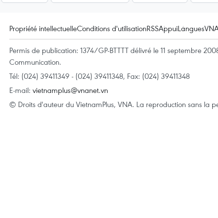
Propriété intellectuelle
Conditions d'utilisation
RSS
Appui
Langues
VN
Permis de publication: 1374/GP-BTTTT délivré le 11 septembre 2008 
Communication.
Tél: (024) 39411349 - (024) 39411348, Fax: (024) 39411348
E-mail:
vietnamplus@vnanet.vn
© Droits d'auteur du VietnamPlus, VNA. La reproduction sans la per