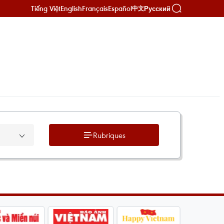
Tiếng Việt
English
Français
Español
Русский
中文
Rubriques