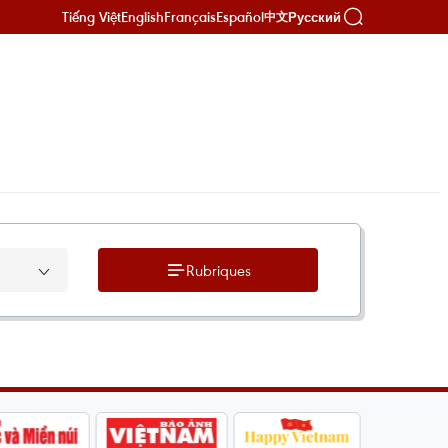
Tiếng Việt
English
Français
Español
Русский
中文
Rubriques