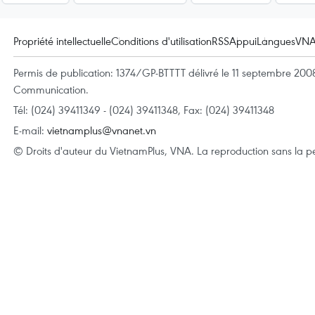
Propriété intellectuelle
Conditions d'utilisation
RSS
Appui
Langues
VN
Permis de publication: 1374/GP-BTTTT délivré le 11 septembre 2008 
Communication.
Tél: (024) 39411349 - (024) 39411348, Fax: (024) 39411348
E-mail:
vietnamplus@vnanet.vn
© Droits d'auteur du VietnamPlus, VNA. La reproduction sans la per