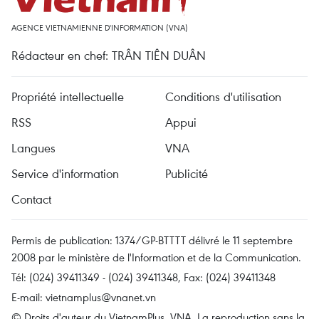
AGENCE VIETNAMIENNE D'INFORMATION (VNA)
Rédacteur en chef: TRÂN TIÊN DUÂN
Propriété intellectuelle
Conditions d'utilisation
RSS
Appui
Langues
VNA
Service d'information
Publicité
Contact
Permis de publication: 1374/GP-BTTTT délivré le 11 septembre
2008 par le ministère de l'Information et de la Communication.
Tél: (024) 39411349 - (024) 39411348, Fax: (024) 39411348
E-mail:
vietnamplus@vnanet.vn
© Droits d'auteur du VietnamPlus, VNA. La reproduction sans la