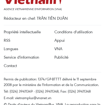
AGENCE VIETNAMIENNE D'INFORMATION (VNA)
Rédacteur en chef: TRÂN TIÊN DUÂN
Propriété intellectuelle
Conditions d'utilisation
RSS
Appui
Langues
VNA
Service d'information
Publicité
Contact
Permis de publication: 1374/GP-BTTTT délivré le 11 septembre
2008 par le ministère de l'Information et de la Communication.
Tél: (024) 39411349 - (024) 39411348, Fax: (024) 39411348
E-mail:
vietnamplus@vnanet.vn
© Droits d'auteur du VietnamPlus, VNA. La reproduction sans la