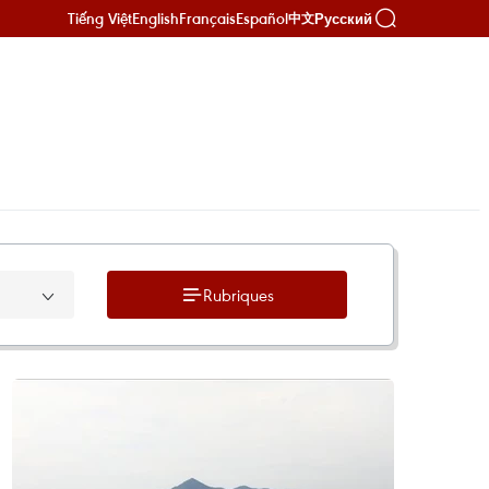
Tiếng Việt
English
Français
Español
Русский
中文
Rubriques