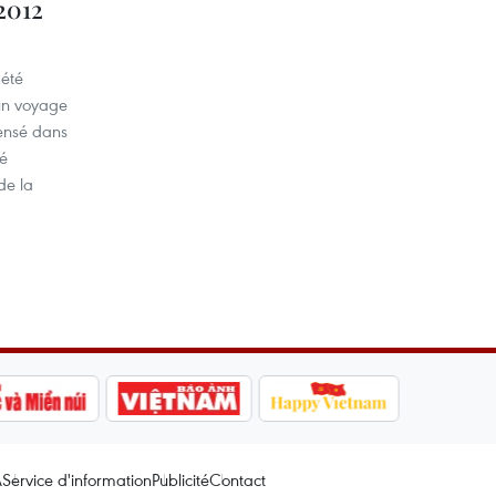
2012
 été
'un voyage
censé dans
cé
de la
A
Service d'information
Publicité
Contact