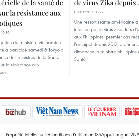
érielle de la santé de
de virus Zika depuis 
 sur la résistance aux
07/03/2016 03:29
iotiques
Une ressortissante américaine a
infectée par le virus Zika, lors d
 10:30
aux Philippines, premier cas re
ation du ministère vietnamien
l'archipel depuis 2012, a annon
té a participé samedi à Tokyo à
dimanche la ministre philippine 
ence ​des ministres de la Santé
Santé
sur la résistance aux
ques.
Propriété intellectuelle
Conditions d'utilisation
RSS
Appui
Langues
VN