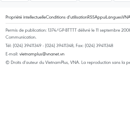
Propriété intellectuelle
Conditions d'utilisation
RSS
Appui
Langues
VN
Permis de publication: 1374/GP-BTTTT délivré le 11 septembre 2008 
Communication.
Tél: (024) 39411349 - (024) 39411348, Fax: (024) 39411348
E-mail:
vietnamplus@vnanet.vn
© Droits d'auteur du VietnamPlus, VNA. La reproduction sans la per