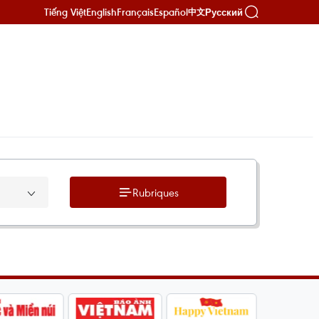
Tiếng Việt
English
Français
Español
Русский
中文
Rubriques