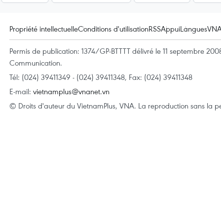
Propriété intellectuelle
Conditions d'utilisation
RSS
Appui
Langues
VN
Permis de publication: 1374/GP-BTTTT délivré le 11 septembre 2008 
Communication.
Tél: (024) 39411349 - (024) 39411348, Fax: (024) 39411348
E-mail:
vietnamplus@vnanet.vn
© Droits d'auteur du VietnamPlus, VNA. La reproduction sans la per