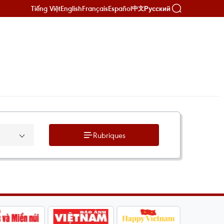
Tiếng Việt
English
Français
Español
Русский
中文
Rubriques