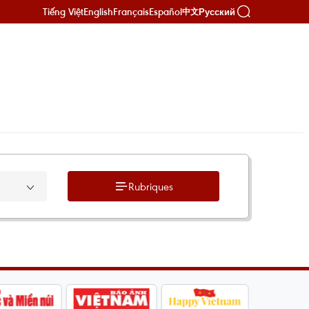
Tiếng Việt
English
Français
Español
Русский
中文
Rubriques