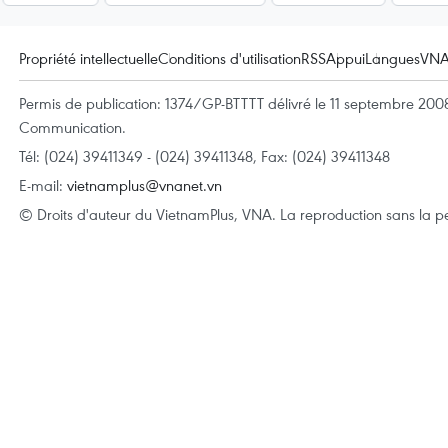
Propriété intellectuelle
Conditions d'utilisation
RSS
Appui
Langues
VN
Permis de publication: 1374/GP-BTTTT délivré le 11 septembre 2008 
Communication.
Tél: (024) 39411349 - (024) 39411348, Fax: (024) 39411348
E-mail:
vietnamplus@vnanet.vn
© Droits d'auteur du VietnamPlus, VNA. La reproduction sans la per