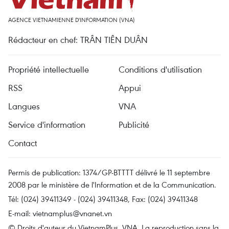
AGENCE VIETNAMIENNE D'INFORMATION (VNA)
Rédacteur en chef: TRÂN TIÊN DUÂN
Propriété intellectuelle
Conditions d'utilisation
RSS
Appui
Langues
VNA
Service d'information
Publicité
Contact
Permis de publication: 1374/GP-BTTTT délivré le 11 septembre
2008 par le ministère de l'Information et de la Communication.
Tél: (024) 39411349 - (024) 39411348, Fax: (024) 39411348
E-mail:
vietnamplus@vnanet.vn
© Droits d'auteur du VietnamPlus, VNA. La reproduction sans la