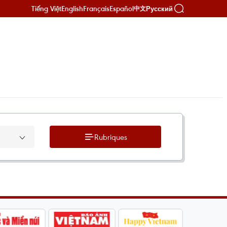
Tiếng Việt
English
Français
Español
Русский
中文
Rubriques