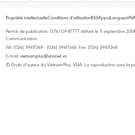
Propriété intellectuelle
Conditions d'utilisation
RSS
Appui
Langues
VN
Permis de publication: 1374/GP-BTTTT délivré le 11 septembre 2008 
Communication.
Tél: (024) 39411349 - (024) 39411348, Fax: (024) 39411348
E-mail:
vietnamplus@vnanet.vn
© Droits d'auteur du VietnamPlus, VNA. La reproduction sans la per