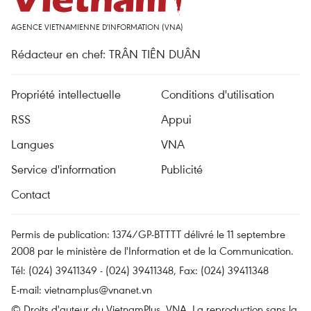
AGENCE VIETNAMIENNE D'INFORMATION (VNA)
Rédacteur en chef: TRÂN TIÊN DUÂN
Propriété intellectuelle
Conditions d'utilisation
RSS
Appui
Langues
VNA
Service d'information
Publicité
Contact
Permis de publication: 1374/GP-BTTTT délivré le 11 septembre
2008 par le ministère de l'Information et de la Communication.
Tél: (024) 39411349 - (024) 39411348, Fax: (024) 39411348
E-mail:
vietnamplus@vnanet.vn
© Droits d'auteur du VietnamPlus, VNA. La reproduction sans la