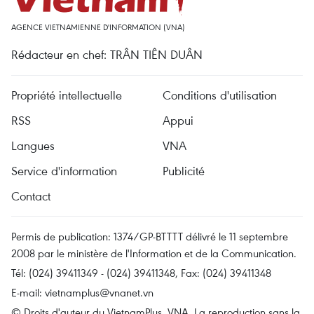
AGENCE VIETNAMIENNE D'INFORMATION (VNA)
Rédacteur en chef: TRÂN TIÊN DUÂN
Propriété intellectuelle
Conditions d'utilisation
RSS
Appui
Langues
VNA
Service d'information
Publicité
Contact
Permis de publication: 1374/GP-BTTTT délivré le 11 septembre
2008 par le ministère de l'Information et de la Communication.
Tél: (024) 39411349 - (024) 39411348, Fax: (024) 39411348
E-mail:
vietnamplus@vnanet.vn
© Droits d'auteur du VietnamPlus, VNA. La reproduction sans la