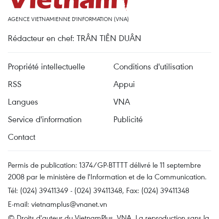
AGENCE VIETNAMIENNE D'INFORMATION (VNA)
Rédacteur en chef: TRÂN TIÊN DUÂN
Propriété intellectuelle
Conditions d'utilisation
RSS
Appui
Langues
VNA
Service d'information
Publicité
Contact
Permis de publication: 1374/GP-BTTTT délivré le 11 septembre
2008 par le ministère de l'Information et de la Communication.
Tél: (024) 39411349 - (024) 39411348, Fax: (024) 39411348
E-mail:
vietnamplus@vnanet.vn
© Droits d'auteur du VietnamPlus, VNA. La reproduction sans la