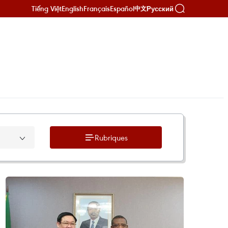
Tiếng Việt
English
Français
Español
Русский
中文
Rubriques