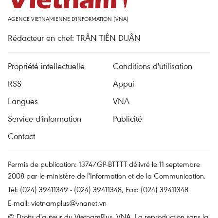
AGENCE VIETNAMIENNE D'INFORMATION (VNA)
Rédacteur en chef: TRÂN TIÊN DUÂN
Propriété intellectuelle
Conditions d'utilisation
RSS
Appui
Langues
VNA
Service d'information
Publicité
Contact
Permis de publication: 1374/GP-BTTTT délivré le 11 septembre
2008 par le ministère de l'Information et de la Communication.
Tél: (024) 39411349 - (024) 39411348, Fax: (024) 39411348
E-mail:
vietnamplus@vnanet.vn
© Droits d'auteur du VietnamPlus, VNA. La reproduction sans la