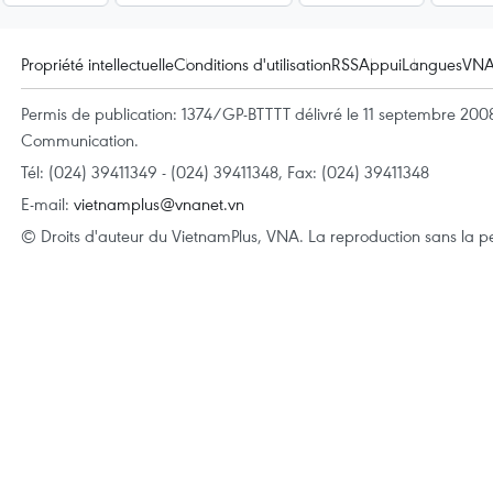
Propriété intellectuelle
Conditions d'utilisation
RSS
Appui
Langues
VN
Permis de publication: 1374/GP-BTTTT délivré le 11 septembre 2008 
Communication.
Tél: (024) 39411349 - (024) 39411348, Fax: (024) 39411348
E-mail:
vietnamplus@vnanet.vn
© Droits d'auteur du VietnamPlus, VNA. La reproduction sans la per