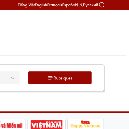
Tiếng Việt
English
Français
Español
Русский
中文
Rubriques