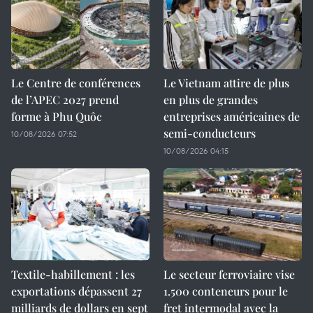
Le Centre de conférences
Le Vietnam attire de plus
de l’APEC 2027 prend
en plus de grandes
forme à Phu Quôc
entreprises américaines de
semi-conducteurs
10/08/2026 07:52
10/08/2026 04:15
Textile-habillement : les
Le secteur ferroviaire vise
exportations dépassent 27
1.500 conteneurs pour le
milliards de dollars en sept
fret intermodal avec la