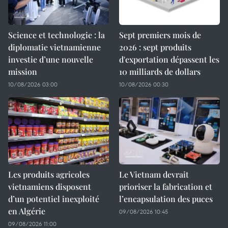
Science et technologie : la
Sept premiers mois de
diplomatie vietnamienne
2026 : sept produits
investie d’une nouvelle
d'exportation dépassent les
mission
10 milliards de dollars
10/08/2026 03:00
10/08/2026 00:30
Les produits agricoles
Le Vietnam devrait
vietnamiens disposent
prioriser la fabrication et
d’un potentiel inexploité
l’encapsulation des puces
en Algérie
09/08/2026 10:45
09/08/2026 11:00