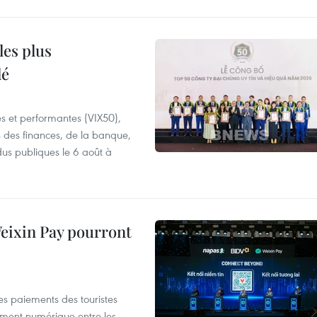
les plus
lé
es et performantes (VIX50),
s des finances, de la banque,
dus publiques le 6 août à
 Weixin Pay pourront
les paiements des touristes
ement numérique entre les