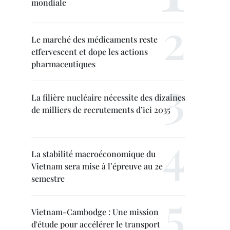
mondiale
Le marché des médicaments reste
effervescent et dope les actions
pharmaceutiques
La filière nucléaire nécessite des dizaines
de milliers de recrutements d’ici 2035
La stabilité macroéconomique du
Vietnam sera mise à l’épreuve au 2e
semestre
Vietnam-Cambodge : Une mission
d'étude pour accélérer le transport