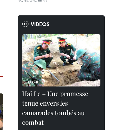
06/08/2026 00:30
VIDEOS
Hai Le – Une promesse
tenue envers les
camarades tombés au
combat