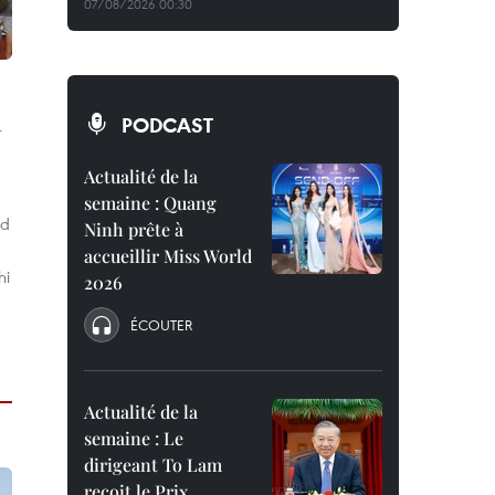
07/08/2026 00:30
à
PODCAST
Actualité de la
semaine : Quang
ld
Ninh prête à
accueillir Miss World
hi
2026
ÉCOUTER
Actualité de la
semaine : Le
dirigeant To Lam
reçoit le Prix