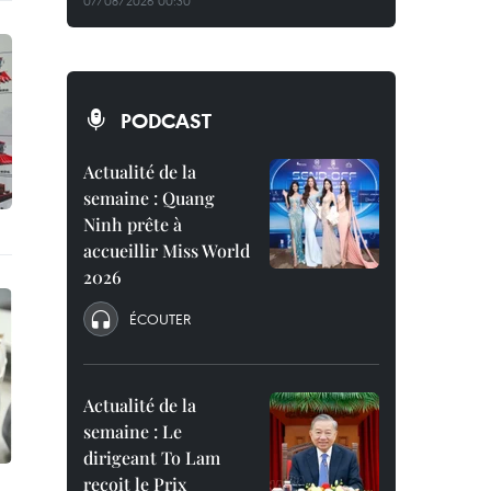
07/08/2026 00:30
PODCAST
Actualité de la
semaine : Quang
Ninh prête à
accueillir Miss World
2026
ÉCOUTER
Actualité de la
semaine : Le
dirigeant To Lam
reçoit le Prix