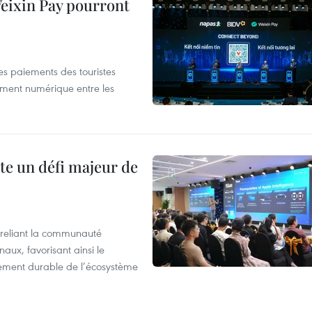
 Weixin Pay pourront
les paiements des touristes
ement numérique entre les
te un défi majeur de
reliant la communauté
aux, favorisant ainsi le
ement durable de l’écosystème