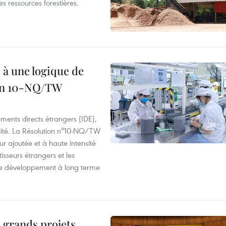
s ressources forestières.
 à une logique de
ion 10-NQ/TW
ements directs étrangers (IDE),
lité. La Résolution n°10-NQ/TW
eur ajoutée et à haute intensité
tisseurs étrangers et les
s de développement à long terme
 grands projets