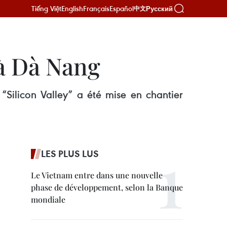
Tiếng Việt
English
Français
Español
Русский
中文
 à Dà Nang
“Silicon Valley” a été mise en chantier
LES PLUS LUS
Le Vietnam entre dans une nouvelle
phase de développement, selon la Banque
mondiale