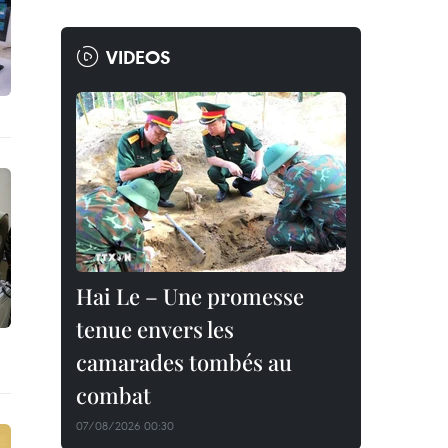
VIDEOS
Hai Le – Une promesse
tenue envers les
camarades tombés au
combat
07/08/2026 00:30