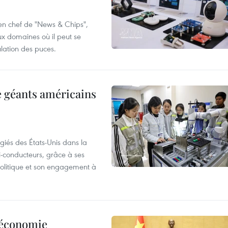
 en chef de "News & Chips",
ux domaines où il peut se
ulation des puces.
e géants américains
giés des États-Unis dans la
i-conducteurs, grâce à ses
 politique et son engagement à
l’économie