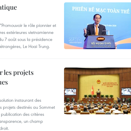
atique
Promouvoir le rôle pionnier et
aires extérieures vietnamienne
 du 7 août sous la présidence
 étrangères, Le Hoai Trung.
 les projets
ues
olution instaurant des
es projets destinés au Sommet
 publication des critères
a transparence, un champ
droit.