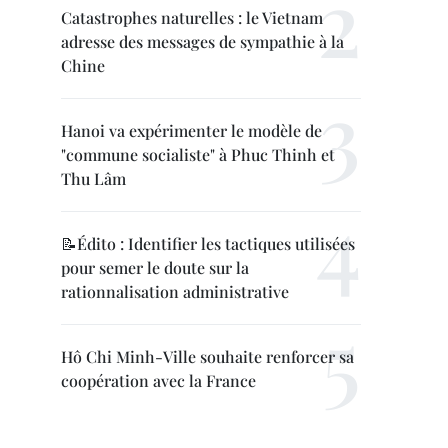
Catastrophes naturelles : le Vietnam
adresse des messages de sympathie à la
Chine
Hanoi va expérimenter le modèle de
"commune socialiste" à Phuc Thinh et
Thu Lâm
📝Édito : Identifier les tactiques utilisées
pour semer le doute sur la
rationnalisation administrative
Hô Chi Minh-Ville souhaite renforcer sa
coopération avec la France