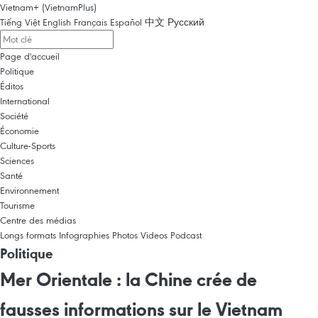
Vietnam+ (VietnamPlus)
Tiếng Việt
English
Français
Español
中文
Русский
Page d'accueil
Politique
Éditos
International
Société
Économie
Culture-Sports
Sciences
Santé
Environnement
Tourisme
Centre des médias
Longs formats
Infographies
Photos
Videos
Podcast
Politique
Mer Orientale : la Chine crée de
fausses informations sur le Vietnam