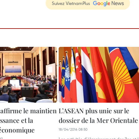
Suivez VietnamPlus
affirme le maintien
L’ASEAN plus unie sur le
issance et la
dossier de la Mer Orientale
é économique
18/04/2016 08:50
37