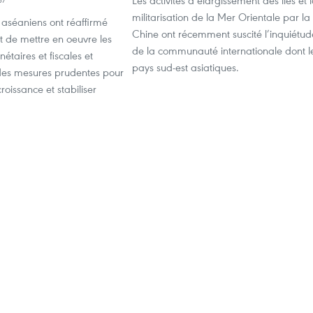
Les activités d’élargissement des îles et 
militarisation de la Mer Orientale par la
 aséaniens ont réaffirmé
Chine ont récemment suscité l’inquiétud
 de mettre en oeuvre les
de la communauté internationale dont l
étaires et fiscales et
pays sud-est asiatiques.
des mesures prudentes pour
roissance et stabiliser