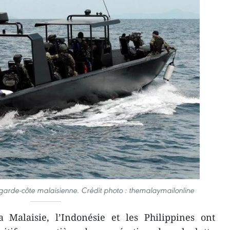
a garde-côte malaisienne. Crédit photo : themalaymailonline
Malaisie, l’Indonésie et les Philippines ont