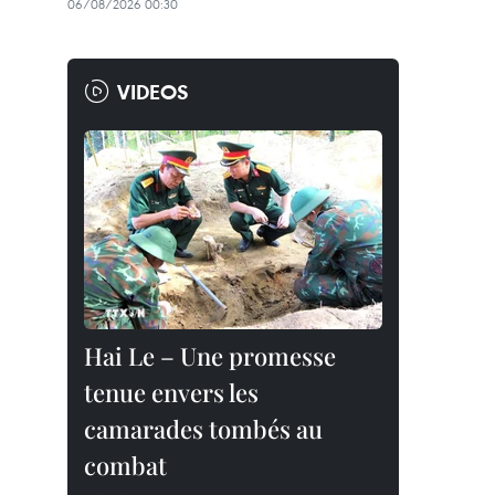
06/08/2026 00:30
VIDEOS
Hai Le – Une promesse
tenue envers les
camarades tombés au
combat