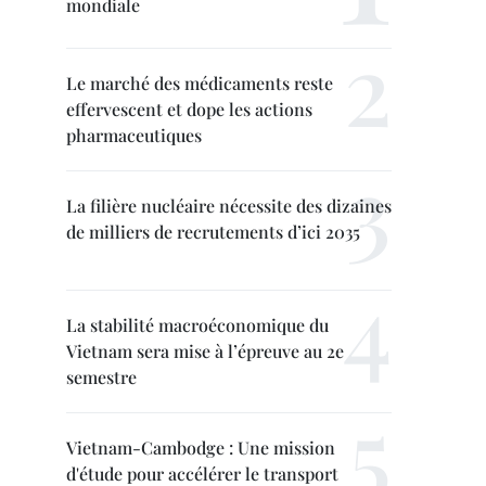
mondiale
Le marché des médicaments reste
effervescent et dope les actions
pharmaceutiques
La filière nucléaire nécessite des dizaines
de milliers de recrutements d’ici 2035
La stabilité macroéconomique du
Vietnam sera mise à l’épreuve au 2e
semestre
Vietnam-Cambodge : Une mission
d'étude pour accélérer le transport