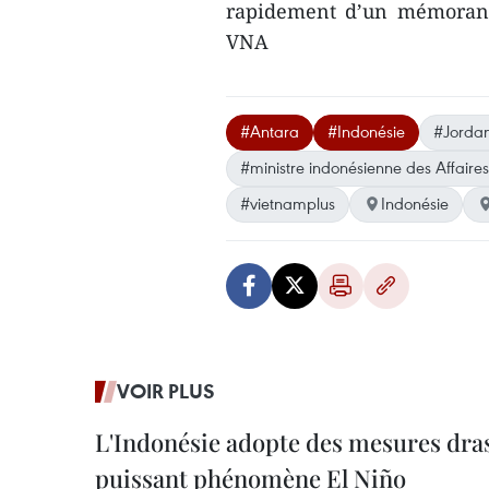
rapidement d’un mémorand
VNA
#Antara
#Indonésie
#Jordan
#ministre indonésienne des Affaire
#vietnamplus
Indonésie
VOIR PLUS
L'Indonésie adopte des mesures dras
puissant phénomène El Niño