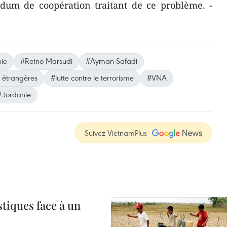
um de coopération traitant de ce problème. -
ie
#Retno Marsudi
#Ayman Safadi
s étrangères
#lutte contre le terrorisme
#VNA
Jordanie
Suivez VietnamPlus
tiques face à un