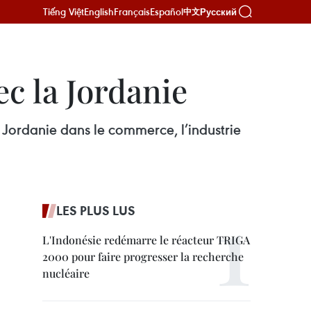
Tiếng Việt
English
Français
Español
Русский
中文
ec la Jordanie
 Jordanie dans le commerce, l’industrie
LES PLUS LUS
L'Indonésie redémarre le réacteur TRIGA
2000 pour faire progresser la recherche
nucléaire