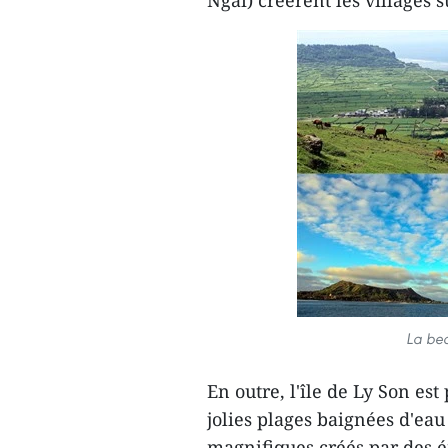
Ngai) créèrent les villages s
La bea
En outre, l'île de Ly Son es
jolies plages baignées d'eau
magnifiques créés par des ér