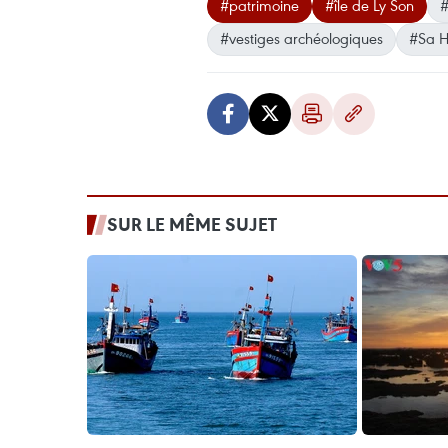
#patrimoine
#île de Ly Son
#
#vestiges archéologiques
#Sa 
SUR LE MÊME SUJET