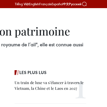
Tiếng Việt
English
Français
Español
Русский
中文
son patrimoine
oyaume de l’ail", elle est connue aussi
LES PLUS LUS
Un train de luxe va s’élancer à travers le
Vietnam, la Chine et le Laos en 2027