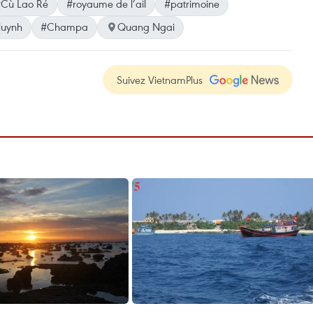
Cù Lao Ré
#royaume de l’ail
#patrimoine
Huynh
#Champa
Quang Ngai
Suivez VietnamPlus