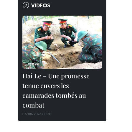
VIDEOS
Hai Le – Une promesse
tenue envers les
camarades tombés au
combat
07/08/2026 00:30